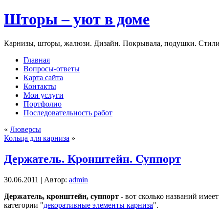
Шторы – уют в доме
Карнизы, шторы, жалюзи. Дизайн. Покрывала, подушки. Стили
Главная
Вопросы-ответы
Карта сайта
Контакты
Мои услуги
Портфолио
Последовательность работ
«
Люверсы
Кольца для карниза
»
Держатель. Кронштейн. Суппорт
30.06.2011 | Автор:
admin
Держатель, кронштейн, суппорт
- вот сколько названий имеет
категории "
декоративные элементы карниза
".