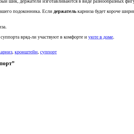
обый шик, держатели изготавливаются в виде разнообразных фиг
ашего подоконника. Если
держатель
карниза будет короче шири
за.
 суппорта вряд-ли участвуют в комфорте и
уюте в доме
.
карниз
,
кронштейн
,
суппорт
ппорт”