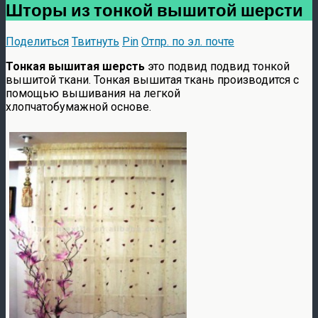
Шторы из тонкой вышитой шерсти
Поделиться
Твитнуть
Pin
Отпр. по эл. почте
Тонкая вышитая шерсть
это подвид подвид тонкой
вышитой ткани.
Тонкая вышитая ткань производится с
помощью вышивания на легкой
хлопчатобумажной основе.