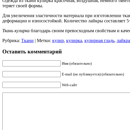
Одежда из ткани кулирка красочная, воздушная, немного тянется
теряет своей формы.
Для увеличения эластичности материала при изготовлении ткан
деформации и износостойкой. Количество лайкры составляет 5÷
Ткань кулирка
благодарь своим превосходным свойствам и каче
Рубрика:
Ткани
| Метки:
кулир
,
кулирка
,
кулирная гладь
,
лайкр
Оставить комментарий
Имя (обязательно)
E-mail (не публикуется) (обязательно)
Web-сайт