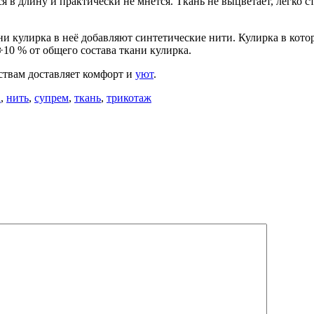
 в длину и практически не мнётся. Ткань не выцветает, легко ст
и кулирка в неё добавляют синтетические нити. Кулирка в кото
10 % от общего состава ткани кулирка.
ствам доставляет комфорт и
уют
.
а
,
нить
,
супрем
,
ткань
,
трикотаж