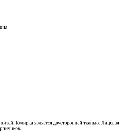
ация
х нитей. Кулирка является двусторонней тканью. Лицевая
ирпичиков.