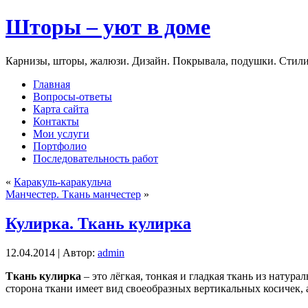
Шторы – уют в доме
Карнизы, шторы, жалюзи. Дизайн. Покрывала, подушки. Стили
Главная
Вопросы-ответы
Карта сайта
Контакты
Мои услуги
Портфолио
Последовательность работ
«
Каракуль-каракульча
Манчестер. Ткань манчестер
»
Кулирка. Ткань кулирка
12.04.2014 | Автор:
admin
Ткань кулирка
– это лёгкая, тонкая и гладкая ткань из натур
сторона ткани имеет вид своеобразных вертикальных косичек, 