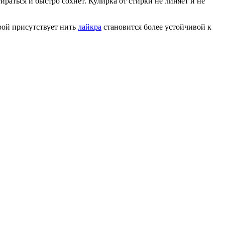
ираться и быстро сохнет. Кулирка от стирки не линяет и не
рой присутствует нить
лайкра
становится более устойчивой к