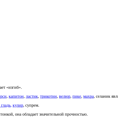
ает «изгиб».
рси
,
капитон
,
ластик
,
трикотин
,
велюр
,
пике
,
махра
, селаник яв
 гладь
,
кулир
, супрем.
й тонкой, она обладает значительной прочностью.