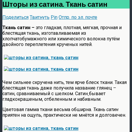
Шторы из сатина. Ткань сатин
Поделиться
Твитнуть
Pin
Отпр. по эл. почте
Ткань сатин
–
это гладкая, плотная, мягкая, прочная и
блестящая ткань
, изготавливаемая
из
хлопчатобумажного или химического волокна путём
двойного переплетения крученых нитей.
Чем сильнее скручена нить, тем ярче блеск ткани. Такая
блестящая ткань даже получила название глянец –
сатин, сравниваемый с шелком. Сатин
бывает
гладкокрашеным, отбеленным и набивным.
Цветовая гамма ткани весьма обширна.
Ткань сатин
приятен на ощупь, практически не мнётся и долговечен.