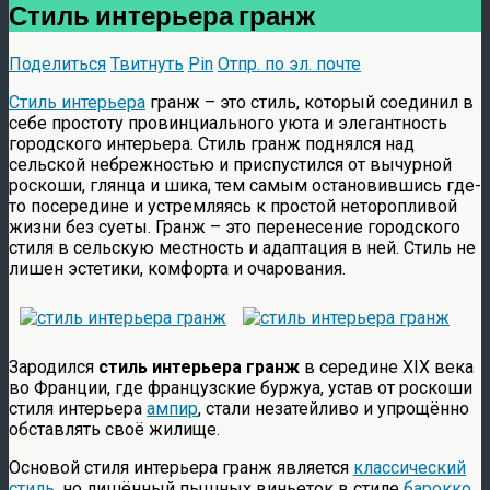
Стиль интерьера гранж
Поделиться
Твитнуть
Pin
Отпр. по эл. почте
Стиль интерьера
гранж – это стиль, который соединил в
себе простоту провинциального уюта и элегантность
городского интерьера. Стиль гранж поднялся над
сельской небрежностью и приспустился от вычурной
роскоши, глянца и шика, тем самым остановившись где-
то посередине и устремляясь к простой неторопливой
жизни без суеты. Гранж – это перенесение городского
стиля в сельскую местность и адаптация в ней. Стиль не
лишен эстетики, комфорта и очарования.
Зародился
стиль интерьера гранж
в середине XIX века
во Франции, где французские буржуа, устав от роскоши
стиля интерьера
ампир
, стали незатейливо и упрощённо
обставлять своё жилище.
Основой стиля интерьера гранж является
классический
стиль
, но лишённый пышных виньеток в стиле
барокко
,