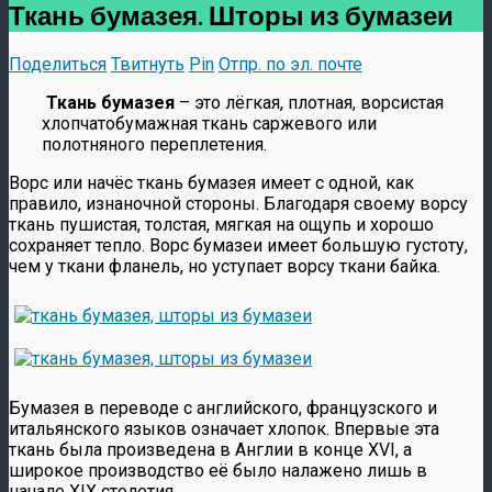
Ткань бумазея. Шторы из бумазеи
Поделиться
Твитнуть
Pin
Отпр. по эл. почте
Ткань бумазея
– это лёгкая, плотная, ворсистая
хлопчатобумажная ткань саржевого или
полотняного переплетения.
Ворс или начёс ткань бумазея имеет с одной, как
правило, изнаночной стороны. Благодаря своему ворсу
ткань пушистая, толстая, мягкая на ощупь и хорошо
сохраняет тепло. Ворс бумазеи имеет большую густоту,
чем у ткани фланель, но уступает ворсу ткани байка.
Бумазея в переводе с английского, французского и
итальянского языков означает хлопок. Впервые эта
ткань была произведена в Англии в конце XVI, а
широкое производство её было налажено лишь в
начале XIX столетия.