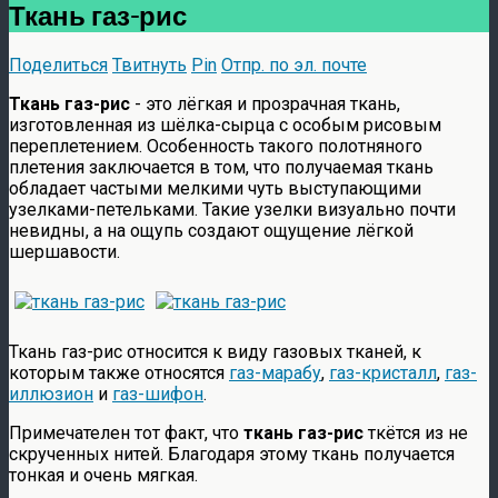
Ткань газ-рис
Поделиться
Твитнуть
Pin
Отпр. по эл. почте
Ткань газ-рис
- это лёгкая и прозрачная ткань,
изготовленная из шёлка-сырца с особым рисовым
переплетением. Особенность такого полотняного
плетения заключается в том, что получаемая ткань
обладает частыми мелкими чуть выступающими
узелками-петельками. Такие узелки визуально почти
невидны, а на ощупь создают ощущение лёгкой
шершавости.
Ткань газ-рис относится к виду газовых тканей, к
которым также относятся
газ-марабу
,
газ-кристалл
,
газ-
иллюзион
и
газ-шифон
.
Примечателен тот факт, что
ткань газ-рис
ткётся из не
скрученных нитей. Благодаря этому ткань получается
тонкая и очень мягкая.