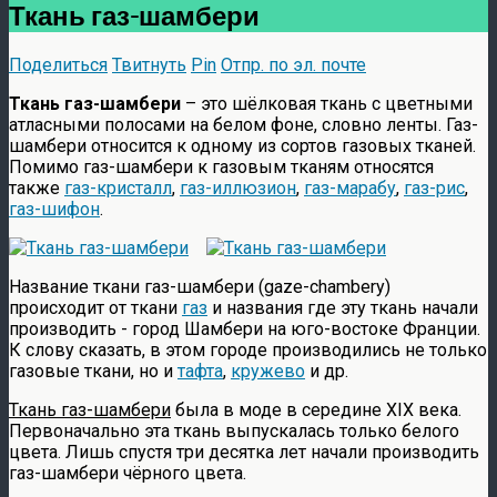
Ткань газ-шамбери
Поделиться
Твитнуть
Pin
Отпр. по эл. почте
Ткань газ-шамбери
– это шёлковая ткань с цветными
атласными полосами на белом фоне, словно ленты. Газ-
шамбери относится к одному из сортов газовых тканей.
Помимо газ-шамбери к газовым тканям относятся
также
газ-кристалл
,
газ-иллюзион
,
газ-марабу
,
газ-рис
,
газ-шифон
.
Название ткани газ-шамбери (gaze-chambery)
происходит от ткани
газ
и названия где эту ткань начали
производить - город Шамбери на юго-востоке Франции.
К слову сказать, в этом городе производились не только
газовые ткани, но и
тафта
,
кружево
и др.
Ткань газ-шамбери
была в моде в середине XIX века.
Первоначально эта ткань выпускалась только белого
цвета. Лишь спустя три десятка лет начали производить
газ-шамбери чёрного цвета.