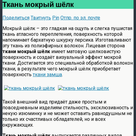
Ткань мокрый шёлк
Поделиться
Твитнуть
Pin
Отпр. по эл. почте
Мокрый шёлк – это гладкая на ощупь и слегка пушистая
ткань атласного переплетения, поверхность которой
напоминает бархатную шкурку персика. Изготавливают
эту ткань из полиэфирных волокон. Лицевая сторона
ткани мокрый шёлк
имеет матовую шелковистую
поверхность и создаёт визуальный эффект мокрой
ткани. Достигается это специальной обработкой волокон
ткани, в результате чего мокрый шёлк приобретает
поверхность
ткани замша
.
Такой внешний вид придаёт даже простым и
повседневным изделиям стильность, эксклюзивность и
некую изюминку и не может оставить равнодушным не
только их счастливых обладателей, но и всех
окружающих.
Ткань мокрый шёлк
выпускается различных видов,