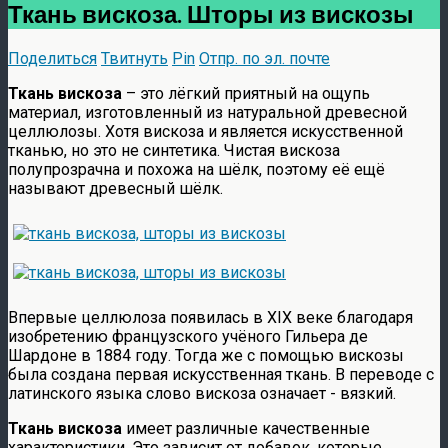
Ткань вискоза. Шторы из вискозы
Поделиться
Твитнуть
Pin
Отпр. по эл. почте
Ткань вискоза
– это лёгкий приятный на ощупь
материал, изготовленный из натуральной древесной
целлюлозы. Хотя вискоза и является искусственной
тканью, но это не синтетика. Чистая вискоза
полупрозрачна и похожа на шёлк, поэтому её ещё
называют древесный шёлк.
Впервые целлюлоза появилась в XIX веке благодаря
изобретению французского учёного Гильера де
Шардоне в 1884 году. Тогда же с помощью вискозы
была создана первая искусственная ткань. В переводе с
латинского языка слово вискоза означает - вязкий.
Ткань вискоза
имеет различные качественные
характеристики. Это зависит от добавок, которые