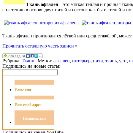
Ткань афгален
– это мягкая тёплая и прочная ткан
сплетению в основе двух нитей и состоит как бы из теней и по
Ткань афгален производится лёгкой или среднетяжёлой, может б
Прочитать остальную часть записи »
Рубрика:
Ткани
| Метки:
афгален
,
интерьер
,
нити
,
ткань
,
уют
,
ш
Подпишись на новые статьи
Подпишись на канал YouTube