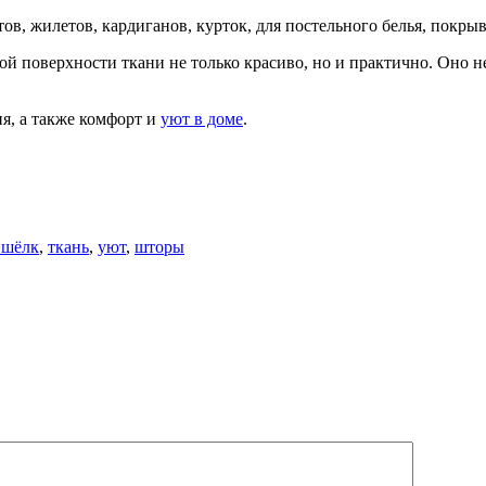
в, жилетов, кардиганов, курток, для постельного белья, покры
 поверхности ткани не только красиво, но и практично. Оно не 
я, а также комфорт и
уют в доме
.
 шёлк
,
ткань
,
уют
,
шторы