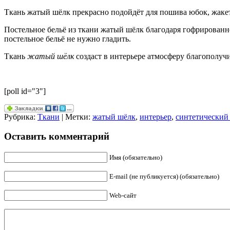
Ткань жатый шёлк прекрасно подойдёт для пошива юбок, жакето
Постельное бельё из ткани жатый шёлк благодаря гофрированной
постельное бельё не нужно гладить.
Ткань
жатый шёлк
создаст в интерьере атмосферу благополучи
[poll id="3"]
Рубрика:
Ткани
| Метки:
жатый шёлк
,
интерьер
,
синтетический
Оставить комментарий
Имя (обязательно)
E-mail (не публикуется) (обязательно)
Web-сайт