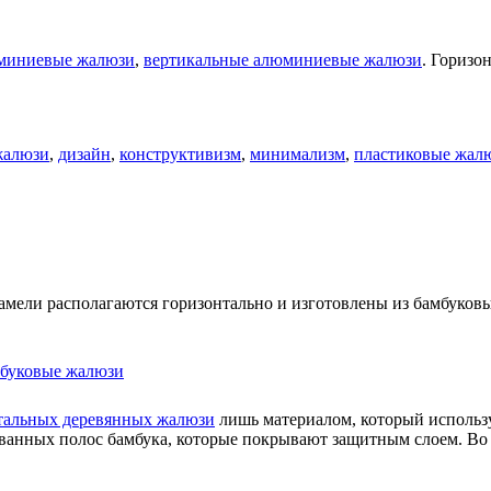
юминиевые жалюзи
,
вертикальные алюминиевые жалюзи
. Горизо
жалюзи
,
дизайн
,
конструктивизм
,
минимализм
,
пластиковые жал
ламели располагаются горизонтально и изготовлены из бамбуков
тальных деревянных жалюзи
лишь материалом, который использ
сованных полос бамбука, которые покрывают защитным слоем. Во