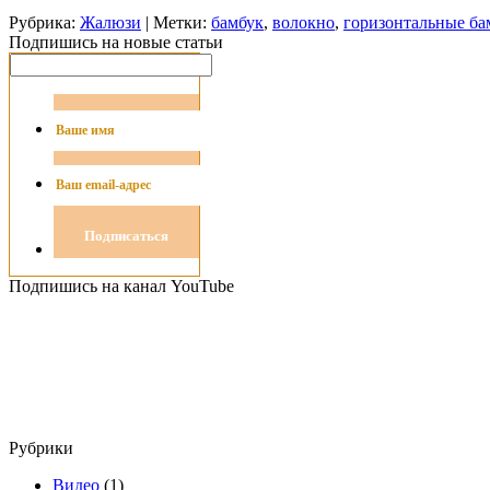
Рубрика:
Жалюзи
| Метки:
бамбук
,
волокно
,
горизонтальные б
Подпишись на новые статьи
Подпишись на канал YouTube
Рубрики
Видео
(1)