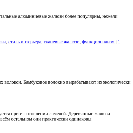
нтальные алюминиевые жалюзи более популярны, нежели
юзи
,
стиль интерьера
,
тканевые жалюзи
,
функционализм
|
1
ых волокон. Бамбуковое волокно вырабатывают из экологически
уется при изготовлении ламелей. Деревянные жалюзи
 всём остальном они практически одинаковы.