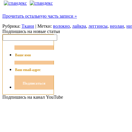
Прочитать остальную часть записи »
Рубрика:
Ткани
| Метки:
волокно
,
лайкра
,
леггинсы
,
неолан
,
ни
Подпишись на новые статьи
Подпишись на канал YouTube