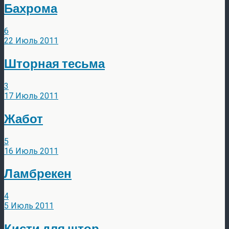
Бахрома
6
22 Июль 2011
Шторная тесьма
3
17 Июль 2011
Жабот
5
16 Июль 2011
Ламбрекен
4
5 Июль 2011
Кисти для штор